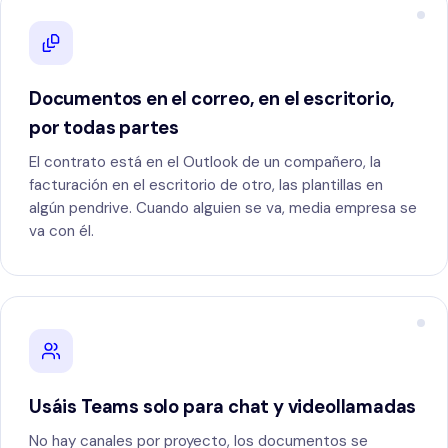
Agentes de IA y automatización
HOSTELERÍA Y RETAIL
SOPORTE Y MANTENIMIENTO
Hoteles y restaurantes
Documentos en el correo, en el escritorio,
por todas partes
Soporte al cliente
E-commerce
El contrato está en el Outlook de un compañero, la
Evolución de la solución
facturación en el escritorio de otro, las plantillas en
algún pendrive. Cuando alguien se va, media empresa se
va con él.
Gestión de la colaboración
Usáis Teams solo para chat y videollamadas
No hay canales por proyecto, los documentos se