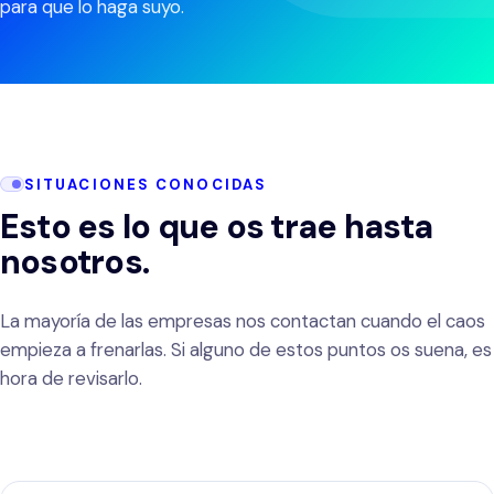
MS 365 para empresas
CONSULTORÍA
para que lo haga suyo.
Agencias de marketing
Contacto
Auditoría de madurez digital
Sistemas de contabilidad
Consultoras
Estrategia digital
Gestión de proyectos
Asesorías contables
Gestión de programa
Software de helpdesk
SITUACIONES CONOCIDAS
Despachos de abogados
Esto es lo que os trae hasta
DESARROLLO E IMPLEMENTACIÓN
INTEGRACIÓN Y DESARROLLO
nosotros.
INDUSTRIA Y LOGÍSTICA
Desarrollo a medida
Integración API
Fabricación
La mayoría de las empresas nos contactan cuando el caos
Implementación de sistemas
empieza a frenarlas. Si alguno de estos puntos os suena, es
Low-code y No-code
Distribución y mayoristas
hora de revisarlo.
Integración de sistemas
IA para empresas
Logística
Microsoft 365 para empresas
Construcción