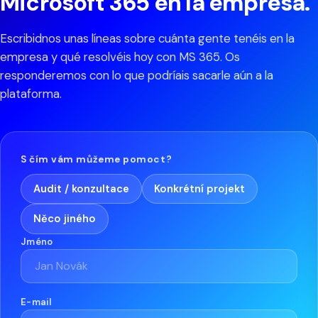
Microsoft 365 en la empresa.
Escribidnos unas líneas sobre cuánta gente tenéis en la
empresa y qué resolvéis hoy con MS 365. Os
responderemos con lo que podríais sacarle aún a la
plataforma.
S čím vám můžeme pomoct?
Audit / konzultace
Konkrétní projekt
Něco jiného
Jméno
E-mail