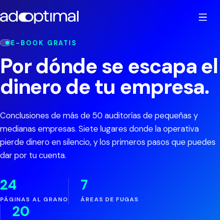
E-BOOK GRATIS
Inicio
Por dónde se escapa el
dinero de tu empresa.
Cómo trabajamos
Conclusiones de más de 50 auditorías de pequeñas y
Soluciones
EMPIECE GRATIS
medianas empresas. Siete lugares donde la operativa
Test de madurez digital
pierde dinero en silencio, y los primeros pasos que puedes
Sectores
SISTEMAS CONCRETOS
dar por tu cuenta.
Calculadora de trabajo manual
Sistemas CRM
Casos de éxito
SERVICIOS PROFESIONALES
24
7
E-book: Por dónde se escapa el dinero
Sistemas de RRHH
Empresas SaaS
PÁGINAS AL GRANO
ÁREAS DE FUGAS
20
Sobre nosotros