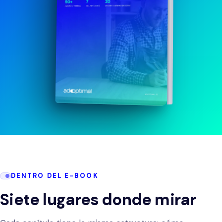
Agentes de IA y automatización
HOSTELERÍA Y RETAIL
SOPORTE Y MANTENIMIENTO
Hoteles y restaurantes
Soporte al cliente
E-commerce
Evolución de la solución
Gestión de la colaboración
DENTRO DEL E-BOOK
Siete lugares donde mirar