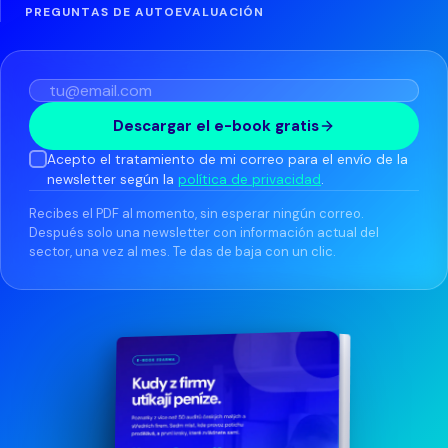
MS 365 para empresas
CONSULTORÍA
Agencias de marketing
PREGUNTAS DE AUTOEVALUACIÓN
Contacto
Auditoría de madurez digital
Sistemas de contabilidad
Consultoras
Estrategia digital
Gestión de proyectos
Asesorías contables
Descargar el e-book gratis
Gestión de programa
Acepto el tratamiento de mi correo para el envío de la
Software de helpdesk
Despachos de abogados
newsletter según la
política de privacidad
.
Recibes el PDF al momento, sin esperar ningún correo.
DESARROLLO E IMPLEMENTACIÓN
INTEGRACIÓN Y DESARROLLO
Después solo una newsletter con información actual del
INDUSTRIA Y LOGÍSTICA
sector, una vez al mes. Te das de baja con un clic.
Desarrollo a medida
Integración API
Fabricación
Implementación de sistemas
Low-code y No-code
Distribución y mayoristas
Integración de sistemas
IA para empresas
Logística
Microsoft 365 para empresas
Construcción