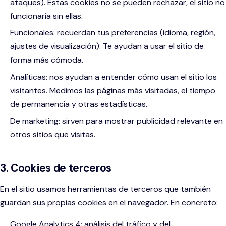
ataques). Estas cookies no se pueden rechazar, el sitio no
Agentes de IA y automatización
funcionaría sin ellas.
HOSTELERÍA Y RETAIL
Funcionales: recuerdan tus preferencias (idioma, región,
SOPORTE Y MANTENIMIENTO
ajustes de visualización). Te ayudan a usar el sitio de
Hoteles y restaurantes
forma más cómoda.
Soporte al cliente
E-commerce
Analíticas: nos ayudan a entender cómo usan el sitio los
visitantes. Medimos las páginas más visitadas, el tiempo
Evolución de la solución
de permanencia y otras estadísticas.
Gestión de la colaboración
De marketing: sirven para mostrar publicidad relevante en
otros sitios que visitas.
3. Cookies de terceros
En el sitio usamos herramientas de terceros que también
guardan sus propias cookies en el navegador. En concreto:
Google Analytics 4: análisis del tráfico y del