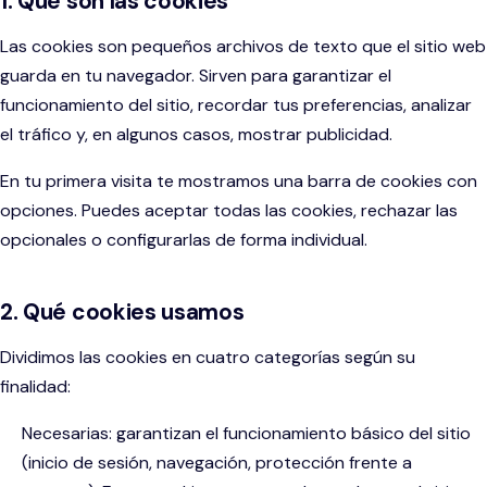
1. Qué son las cookies
MS 365 para empresas
CONSULTORÍA
Agencias de marketing
Contacto
Las cookies son pequeños archivos de texto que el sitio web
Auditoría de madurez digital
Sistemas de contabilidad
Consultoras
guarda en tu navegador. Sirven para garantizar el
funcionamiento del sitio, recordar tus preferencias, analizar
Estrategia digital
Gestión de proyectos
Asesorías contables
el tráfico y, en algunos casos, mostrar publicidad.
Gestión de programa
Software de helpdesk
En tu primera visita te mostramos una barra de cookies con
Despachos de abogados
opciones. Puedes aceptar todas las cookies, rechazar las
DESARROLLO E IMPLEMENTACIÓN
opcionales o configurarlas de forma individual.
INTEGRACIÓN Y DESARROLLO
INDUSTRIA Y LOGÍSTICA
Desarrollo a medida
Integración API
Fabricación
2. Qué cookies usamos
Implementación de sistemas
Low-code y No-code
Dividimos las cookies en cuatro categorías según su
Distribución y mayoristas
finalidad:
Integración de sistemas
IA para empresas
Logística
Necesarias: garantizan el funcionamiento básico del sitio
Microsoft 365 para empresas
(inicio de sesión, navegación, protección frente a
Construcción