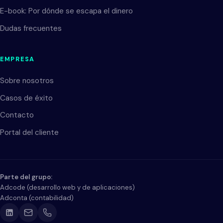
E-book: Por dónde se escapa el dinero
Dudas frecuentes
EMPRESA
Sobre nosotros
Casos de éxito
Contacto
Portal del cliente
Parte del grupo:
Adcode
(
desarrollo web y de aplicaciones
)
CZ
EN
ES
Adconta
(
contabilidad
)
Vamos a conocernos