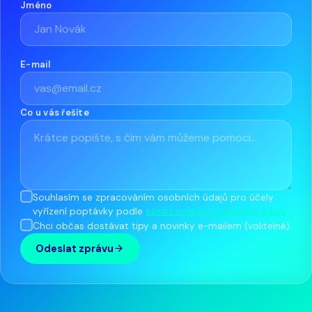
Jméno
E-mail
Co u vás řešíte
Souhlasím se zpracováním osobních údajů pro účely
vyřízení poptávky podle
zásad ochrany osobních údajů
.
Chci občas dostávat tipy a novinky e-mailem (volitelné).
Odeslat zprávu