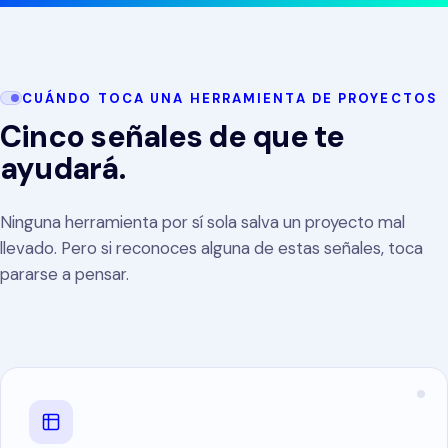
MS 365 para empresas
CONSULTORÍA
Agencias de marketing
Contacto
Auditoría de madurez digital
Sistemas de contabilidad
Consultoras
Estrategia digital
CUÁNDO TOCA UNA HERRAMIENTA DE PROYECTOS
Gestión de proyectos
Asesorías contables
Cinco señales de que te
Gestión de programa
ayudará.
Software de helpdesk
Despachos de abogados
DESARROLLO E IMPLEMENTACIÓN
Ninguna herramienta por sí sola salva un proyecto mal
INTEGRACIÓN Y DESARROLLO
INDUSTRIA Y LOGÍSTICA
llevado. Pero si reconoces alguna de estas señales, toca
Desarrollo a medida
Integración API
pararse a pensar.
Fabricación
Implementación de sistemas
Low-code y No-code
Distribución y mayoristas
Integración de sistemas
IA para empresas
Logística
Microsoft 365 para empresas
Construcción