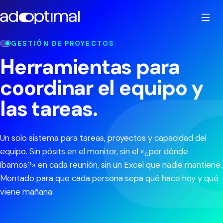
GESTIÓN DE PROYECTOS
Inicio
Herramientas para
coordinar el equipo y
Cómo trabajamos
las tareas.
Soluciones
EMPIECE GRATIS
Un solo sistema para tareas, proyectos y capacidad del
Test de madurez digital
Sectores
SISTEMAS CONCRETOS
equipo. Sin pósits en el monitor, sin el «¿por dónde
íbamos?» en cada reunión, sin un Excel que nadie mantiene.
Calculadora de trabajo manual
Sistemas CRM
Montado para que cada persona sepa qué hace hoy y qué
Casos de éxito
SERVICIOS PROFESIONALES
viene mañana.
E-book: Por dónde se escapa el dinero
Sistemas de RRHH
Empresas SaaS
Sobre nosotros