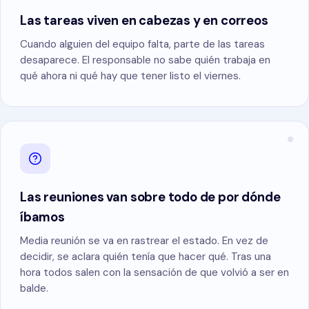
Agentes de IA y automatización
Las tareas viven en cabezas y en correos
HOSTELERÍA Y RETAIL
Cuando alguien del equipo falta, parte de las tareas
desaparece. El responsable no sabe quién trabaja en
SOPORTE Y MANTENIMIENTO
Hoteles y restaurantes
qué ahora ni qué hay que tener listo el viernes.
Soporte al cliente
E-commerce
Evolución de la solución
Gestión de la colaboración
Las reuniones van sobre todo de por dónde
íbamos
Media reunión se va en rastrear el estado. En vez de
decidir, se aclara quién tenía que hacer qué. Tras una
hora todos salen con la sensación de que volvió a ser en
balde.