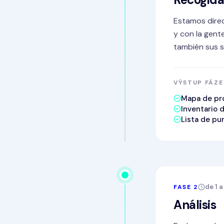
Estamos direc
y con la gent
también sus s
VÝSTUP FÁZE
Mapa de pr
Inventario 
Lista de p
de 1 
FASE 2
Análisis