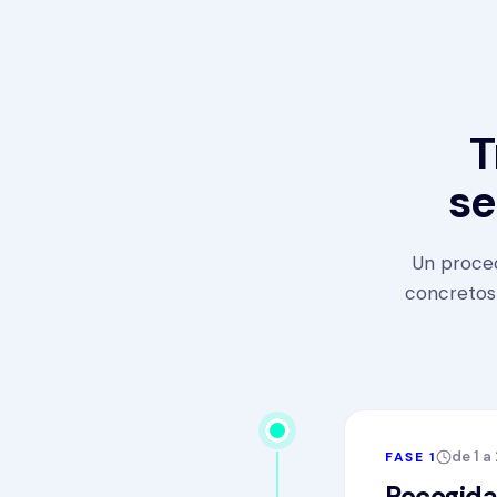
T
se
Un proced
concretos 
de 1 a
FASE 1
Recogida