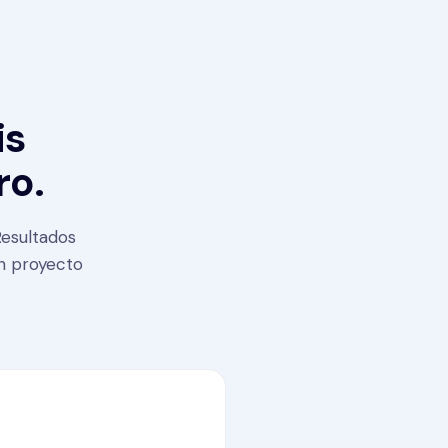
is
ro.
Resultados
un proyecto