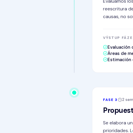
Evaluamos los
reescritura d
causas, no so
VÝSTUP FÁZE
Evaluación 
Áreas de me
Estimación 
2 se
FASE 3
Propuest
Se elabora u
prioridades. 