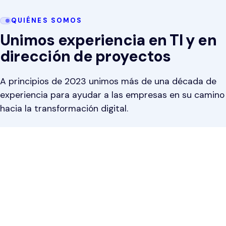
QUIÉNES SOMOS
Unimos experiencia en TI y en
dirección de proyectos
CZ
EN
ES
A principios de 2023 unimos más de una década de
Vamos a conocernos
experiencia para ayudar a las empresas en su camino
hacia la transformación digital.
Adam tiene experiencia en el desarrollo de aplicaciones web.
David se dedicó en el entorno corporativo a la dirección
estratégica, la gestión de proyectos y el análisis de negocio.
Ayudamos a empresas que saben que tienen que digitalizar,
pero no saben por dónde empezar o no tienen la capacidad
para hacerlo. Conocemos los proyectos en persona, no solo
por documentos, así que reaccionamos rápido y sin