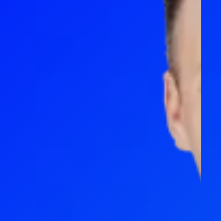
Agentes de IA y automatización
HOSTELERÍA Y RETAIL
SOPORTE Y MANTENIMIENTO
Hoteles y restaurantes
Soporte al cliente
E-commerce
Evolución de la solución
Gestión de la colaboración