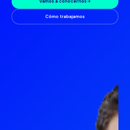
MS 365 para empresas
CONSULTORÍA
Vamos a conocernos
Agencias de marketing
Contacto
Auditoría de madurez digital
Sistemas de contabilidad
Cómo trabajamos
Consultoras
Estrategia digital
Gestión de proyectos
Asesorías contables
Gestión de programa
Software de helpdesk
Despachos de abogados
DESARROLLO E IMPLEMENTACIÓN
INTEGRACIÓN Y DESARROLLO
INDUSTRIA Y LOGÍSTICA
Desarrollo a medida
Integración API
Fabricación
Implementación de sistemas
Low-code y No-code
Distribución y mayoristas
Integración de sistemas
IA para empresas
Logística
Microsoft 365 para empresas
Construcción