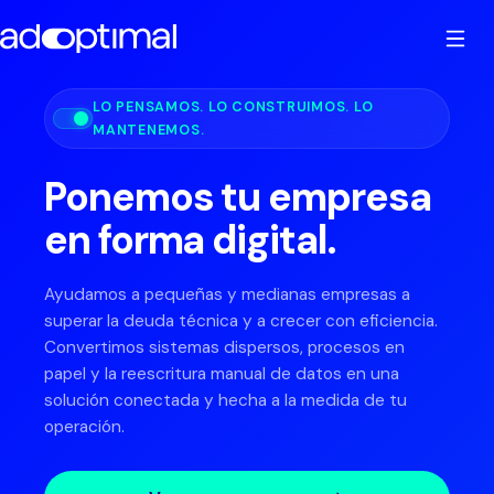
LO PENSAMOS. LO CONSTRUIMOS. LO
Inicio
MANTENEMOS.
Ponemos tu empresa
Cómo trabajamos
en forma digital.
Soluciones
EMPIECE GRATIS
Ayudamos a pequeñas y medianas empresas a
Test de madurez digital
superar la deuda técnica y a crecer con eficiencia.
Sectores
SISTEMAS CONCRETOS
Convertimos sistemas dispersos, procesos en
Calculadora de trabajo manual
papel y la reescritura manual de datos en una
Sistemas CRM
solución conectada y hecha a la medida de tu
Casos de éxito
SERVICIOS PROFESIONALES
operación.
E-book: Por dónde se escapa el dinero
Sistemas de RRHH
Empresas SaaS
Sobre nosotros