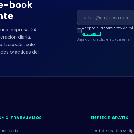
 e-book
nte
Acepto el tratamiento de mi 
 una empresa: 24
privacidad
.
eración diaria,
Baja con un clic en cada email.
a. Después, solo
des prácticas del
ÓMO TRABAJAMOS
EMPIECE GRATIS
nsultoría
Test de madurez digi